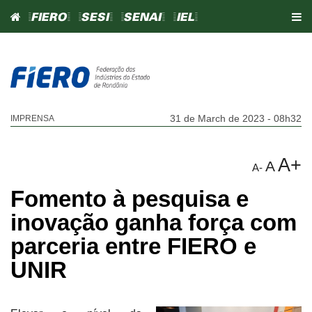
=FIERO=
=SESI=
=SENAI=
=IEL=
31 de March de 2023 - 08h32
IMPRENSA
A+
A
A-
Fomento à pesquisa e
inovação ganha força com
parceria entre FIERO e
UNIR