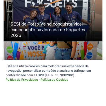
SESI de Porto Velho conquista vice-
campeonato na Jornada de Foguetes
2026
SESI de Cacoal recepciona seus alunos na
Este site utiliza cookies para melhorar sua experiência de
navegação, personalizar conteúdo e analisar o tráfego, em
volta às aulas e renova metas para o
conformidade com a LGPD (Lei nº 13.709/2018).
segundo semestre
Política de Privacidade
·
Política de Cookies