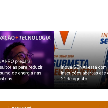
AI-RO prepara
sultorias para reduzir
Inova SENAI está com
sumo de energia nas
inscrições abertas até 
ústrias
21 de agosto