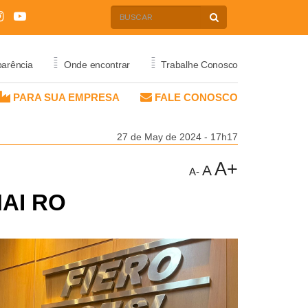
=
=
parência
Onde encontrar
Trabalhe Conosco
PARA SUA EMPRESA
FALE CONOSCO
E
PRIVACIDADE
27 de May de 2024 - 17h17
POLÍTICA DE PRIVACIDADE
A+
A
A-
PORTAL DE PRIVACIDADE
NAI RO
CA E
ECIMENTO