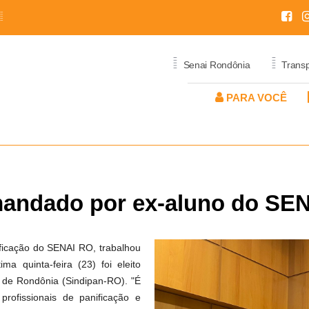
=
=
=
Senai Rondônia
Trans
PARA VOCÊ
IÇOS
PROGRAMAS E
SERVIÇOS
EDITAIS
PROGRAMAS 
EVENTOS
EVENTOS
L
CONSULTORIA
QUALIFICAÇÃO E
MUNDO SENAI
APERFEIÇOAMENTO
MUNDO SENAI
IONAL
AL
SERVIÇOS METROLÓGICOS
mandado por ex-aluno do SE
OLIMPÍADA DO CONHECIMENTO
APRENDIZAGEM BÁSI
OLIMPÍADA DO CONH
SERVIÇOS TÉCNICOS
TÉCNICA
PSAI
PSAI
ificação do SENAI RO, trabalhou
SENAI TRAINEE
SAGA DA INOVAÇÃO
a quinta-feira (23) foi eleito
o de Rondônia (Sindipan-RO). "É
rofissionais de panificação e