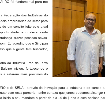
NAI RO foi fundamental para me
a Federação das Indústrias do
dois empresários do setor para
 de um convite feito pelo atual
oportunidade de fortalecer ainda
 mudança, trazer pessoas novas,
om. Eu acredito que o Sindipan
isso que a gente tem buscado”,
ono da indústria “Pão da Terra
albino iniciou, fortalecendo o
os a estarem mais próximos do
ERO e do SENAI, através da inovação para a indústria e de cursos pa
uar com essa parceria, tenho certeza que juntos podemos alcançar 
to inicia o seu mandato a partir do dia 14 de junho e está ansioso par