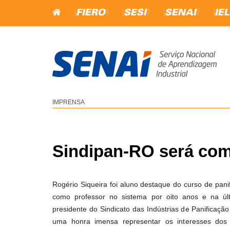
=FIERO=
=SESI=
=SENAI=
=IEL
CURSOS E SERV
EDUCAÇÃO
IMPRENSA
INICIAÇÃO PROFISSIONA
APRENDIZAGEM
QUALIFICAÇÃO PROFISS
EDUCAÇÃO PROFISSION
Sindipan-RO será co
APERFEIÇOAMENTO
PROFISSIONAL
Rogério Siqueira foi aluno destaque do curso de pan
TÉCNICO
como professor no sistema por oito anos e na últim
ESTANTE VIRTUAL
presidente do Sindicato das Indústrias de Panificaçã
uma honra imensa representar os interesses dos p
MATRÍCULAS ABERTAS