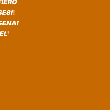
FIERO=
SESI=
SENAI=
IEL=