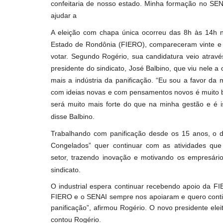
confeitaria de nosso estado. Minha formação no SE
ajudar a
A eleição com chapa única ocorreu das 8h às 14h n
Estado de Rondônia (FIERO), compareceram vinte e 
votar. Segundo Rogério, sua candidatura veio através
presidente do sindicato, José Balbino, que viu nele a 
mais a indústria da panificação. “Eu sou a favor da
com ideias novas e com pensamentos novos é muito b
será muito mais forte do que na minha gestão e é 
disse Balbino.
Trabalhando com panificação desde os 15 anos, o d
Congelados” quer continuar com as atividades que B
setor, trazendo inovação e motivando os empresári
sindicato.
O industrial espera continuar recebendo apoio da FI
FIERO e o SENAI sempre nos apoiaram e quero contin
panificação”, afirmou Rogério. O novo presidente elei
contou Rogério.