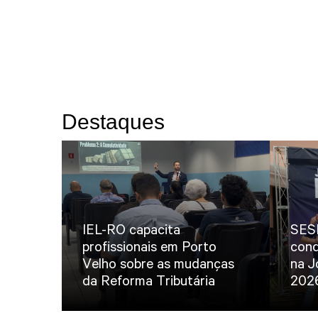
Destaques
IEL-RO capacita
SESI
profissionais em Porto
conq
Velho sobre as mudanças
na J
da Reforma Tributária
202