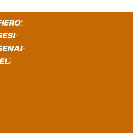
FIERO=
SESI=
SENAI=
IEL=