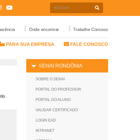
=
=
parência
Onde encontrar
Trabalhe Conosco
PARA SUA EMPRESA
FALE CONOSCO
E
PRIVACIDADE
SENAI RONDÔNIA
POLÍTICA DE PRIVACIDADE
SOBRE O SENAI
PORTAL DE PRIVACIDADE
CA E
ECIMENTO
PORTAL DO PROFESSOR
elo
PORTAL DO ALUNO
VALIDAR CERTIFICADO
LOGIN EAD
INTRANET