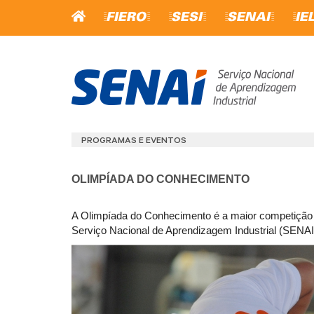
=FIERO=
=SESI=
=SENAI=
=IE
CURSOS E SERV
EDUCAÇÃO
PROGRAMAS E EVENTOS
INICIAÇÃO PROFISSIONA
APRENDIZAGEM
OLIMPÍADA DO CONHECIMENTO
QUALIFICAÇÃO PROFISS
EDUCAÇÃO PROFISSION
APERFEIÇOAMENTO
A Olimpíada do Conhecimento é a maior competição 
PROFISSIONAL
Serviço Nacional de Aprendizagem Industrial (SENA
TÉCNICO
ESTANTE VIRTUAL
MATRÍCULAS ABERTAS