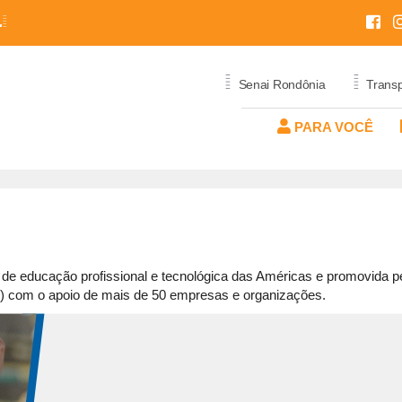
L=
=
=
Senai Rondônia
Trans
PARA VOCÊ
IÇOS
PROGRAMAS E
SERVIÇOS
EDITAIS
PROGRAMAS 
EVENTOS
EVENTOS
L
CONSULTORIA
QUALIFICAÇÃO E
MUNDO SENAI
APERFEIÇOAMENTO
MUNDO SENAI
IONAL
AL
SERVIÇOS METROLÓGICOS
OLIMPÍADA DO CONHECIMENTO
APRENDIZAGEM BÁSI
OLIMPÍADA DO CONH
SERVIÇOS TÉCNICOS
de educação profissional e tecnológica das Américas e promovida p
TÉCNICA
PSAI
PSAI
I) com o apoio de mais de 50 empresas e organizações.
SENAI TRAINEE
SAGA DA INOVAÇÃO