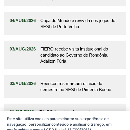
04/AUG/2026
Copa do Mundo é revivida nos jogos do
SESI de Porto Velho
03/AUG/2026
FIERO recebe visita institucional do
candidato ao Governo de Rondônia,
Adailton Fúria
03/AUG/2026
Reencontros marcam o início do
semestre no SESI de Pimenta Bueno
31/JUL/2026
IEL-RO faz série de encontros com os
conselheiros da FIERO
Este site utiliza cookies para melhorar sua experiência de
navegação, personalizar conteúdo e analisar o tráfego, em
conformidade com a LGPD (Lei nº 13.709/2018).