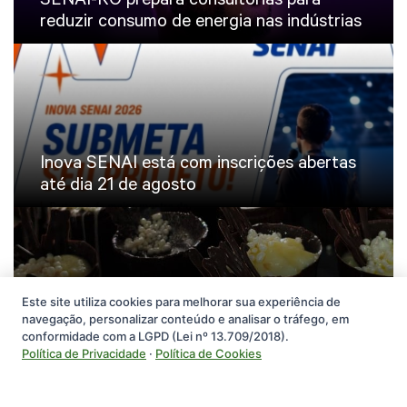
reduzir consumo de energia nas indústrias
Inova SENAI está com inscrições abertas
até dia 21 de agosto
Este site utiliza cookies para melhorar sua experiência de
navegação, personalizar conteúdo e analisar o tráfego, em
SENAI apresenta cursos e soluções
conformidade com a LGPD (Lei nº 13.709/2018).
tecnológicas na Cafecau 2026
Política de Privacidade
·
Política de Cookies