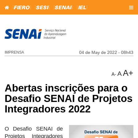
=FIERO=
=SESI=
=SENAI=
=IEL=
04 de May de 2022 - 08h43
IMPRENSA
A+
A
A-
Abertas inscrições para o
Desafio SENAI de Projetos
Integradores 2022
O Desafio SENAI de
Projetos Integradores