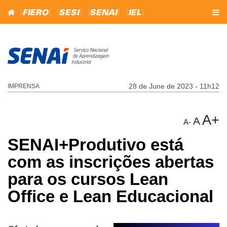
=FIERO=
=SESI=
=SENAI=
=IEL=
28 de June de 2023 - 11h12
IMPRENSA
A+
A
A-
SENAI+Produtivo está
com as inscrições abertas
para os cursos Lean
Office e Lean Educacional