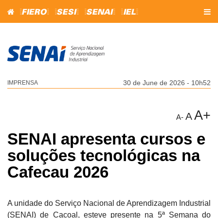
=FIERO=
=SESI=
=SENAI=
=IEL=
30 de June de 2026 - 10h52
IMPRENSA
A+
A
A-
SENAI apresenta cursos e
soluções tecnológicas na
Cafecau 2026
A unidade do Serviço Nacional de Aprendizagem Industrial
(SENAI) de Cacoal, esteve presente na 5ª Semana do