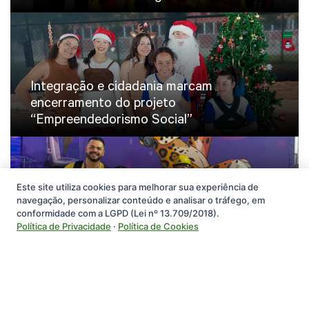
Integração e cidadania marcam
encerramento do projeto
“Empreendedorismo Social”
Este site utiliza cookies para melhorar sua experiência de
navegação, personalizar conteúdo e analisar o tráfego, em
Equipe The Builders do SESI Pimenta
conformidade com a LGPD (Lei nº 13.709/2018).
Bueno brilha no II Festival de Robótica
Política de Privacidade
·
Política de Cookies
Educacional de Mato Grosso