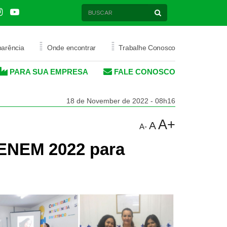
=
=
parência
Onde encontrar
Trabalhe Conosco
PARA SUA EMPRESA
FALE CONOSCO
AÚDE
PROMOÇÃO SAÚDE
18 de November de 2022 - 08h16
ATIVOS
MODALIDADES ESPORTIVAS
A+
A
A-
ALUGUEL DE ESPAÇOS
 ENEM 2022 para
ESPORTIVOS