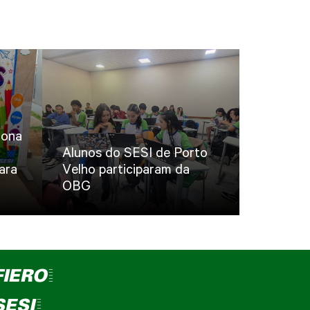
iona
Alunos do SESI de Porto
ara
Velho participaram da
OBG
FIERO=
SESI=