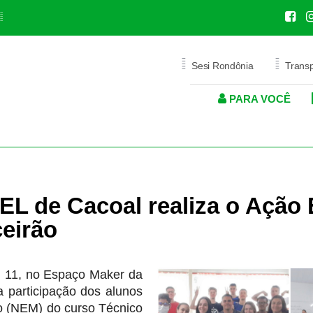
=
=
=
Sesi Rondônia
Trans
PARA VOCÊ
ICA
AÚDE
EDITAIS
SAÚDE OCUPACIONAL
SAÚDE
PROMOÇÃO S
E
O
PROGRAMA DE GRATUIDADE
SERVIÇOS MÉDICOS E
SERVIÇOS
PROGRAMAS CORPOR
LABORATORIAIS
EJA PROFISSIONALIZANTE
ODONTOLOGIA
EL de Cacoal realiza o Ação
ODONTOLOGIA
ceirão
PRIVACIDADE
POLÍTICA DE PRIVACIDADE
 11, no Espaço Maker da
participação dos alunos
PORTAL DE PRIVACIDADE
o (NEM) do curso Técnico