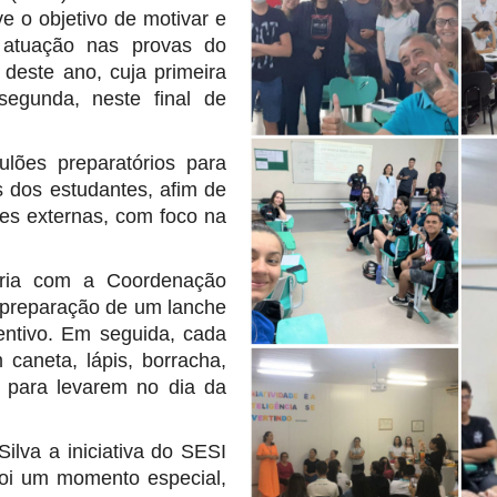
 o objetivo de motivar e
 atuação nas provas do
este ano, cuja primeira
egunda, neste final de
ulões preparatórios para
s dos estudantes, afim de
es externas, com foco na
ria com a Coordenação
preparação de um lanche
entivo. Em seguida, cada
aneta, lápis, borracha,
s para levarem no dia da
ilva a iniciativa do SESI
 foi um momento especial,