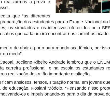
a realizarmos a prova e
isse.
dita que “as diferentes
 preparação dos estudantes para o Exame Nacional do
lões, os simulados e os intensivos oferecidos pelo S
 desafios que cada um irá encontrar nos caminhos acadê
omento de abrir a porta para mundo acadêmico, por isso
ar do medo”.
Cacoal, Jocilene Ribeiro Andrade lembrou que o ENEM 
a carreira profissional, e na escola os estudantes
a a realização desta tão importante avaliação.
 ficam ansiosos, tensos, situação normal em jovens que
ora de educação, Rosiani Módolo. “Pensando nisso pr
motivando-os e impulsionando-os para o dia da prova do