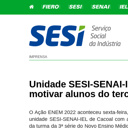
=FIERO=
=SESI=
=SENAI=
=IEL
EDUCAÇÃO BÁS
SEGURANÇA E S
IMPRENSA
EDUCAÇÃO DE JOVENS 
CONSULTORIA EM GESTÃ
ADULTOS - EJA
SERVIÇOS SST
Unidade SESI-SENAI-I
EDUCAÇÃO INFANTIL
PROGRAMAS LEGAIS SST
motivar alunos do ter
ENSINO FUNDAMENTAL
ENSINO MÉDIO
O Ação ENEM 2022 aconteceu sexta-feira,
SESI 360
unidade SESI-SENAI-IEL de Cacoal com a 
da turma da 3ª série do Novo Ensino Médi