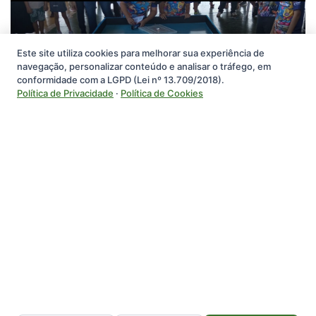
Este site utiliza cookies para melhorar sua experiência de
navegação, personalizar conteúdo e analisar o tráfego, em
conformidade com a LGPD (Lei nº 13.709/2018).
Torneio reúne turmas do Fundamental I
Política de Privacidade
·
Política de Cookies
em Pimenta Bueno
Serviço Social Da Industria
Departamento Regional de Rondônia - 03.783.989/0001-45
Rua Rui Barbosa, 1112 - Arigolândia, 76801-186 - Porto Velho -
Rondônia - Brasil