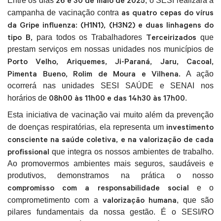
Entre os dias
, o SESI realizará a
as quatro cepas do vírus
campanha de vacinação contra
da Gripe influenza: (H1N1), (H3N2) e duas linhagens do
tipo B,
Terceirizados
para todos os Trabalhadores
que
prestam serviços em nossas unidades nos municípios de
Porto Velho, Ariquemes, Ji-Paraná, Jaru, Cacoal,
Pimenta Bueno, Rolim de Moura e Vilhena.
A ação
ocorrerá nas unidades SESI SAÚDE e SENAI nos
08h00 às 11h00 e das 14h30 às 17h00
horários de
.
Esta iniciativa de vacinação vai muito além da prevenção
investimento
de doenças respiratórias, ela representa um
consciente na saúde coletiva, e na valorização de cada
profissional
que integra os nossos ambientes de trabalho.
Ao promovermos ambientes mais seguros, saudáveis e
produtivos, demonstramos na prática o nosso
compromisso com a responsabilidade social
e o
valorização humana
comprometimento com a
, que são
pilares fundamentais da nossa gestão. É o SESI/RO