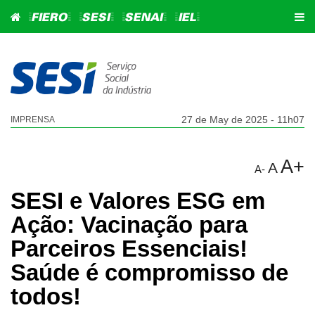
=FIERO=
=SESI=
=SENAI=
=IEL=
27 de May de 2025 - 11h07
IMPRENSA
A+
A
A-
SESI e Valores ESG em
Ação: Vacinação para
Parceiros Essenciais!
Saúde é compromisso de
todos!