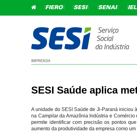
=FIERO=
=SESI=
=SENAI=
=IEL
EDUCAÇÃO BÁS
SEGURANÇA E S
IMPRENSA
EDUCAÇÃO DE JOVENS 
CONSULTORIA EM GESTÃ
ADULTOS - EJA
SERVIÇOS SST
SESI Saúde aplica met
EDUCAÇÃO INFANTIL
PROGRAMAS LEGAIS SST
ENSINO FUNDAMENTAL
A unidade do SESI Saúde de Ji-Paraná iniciou 
ENSINO MÉDIO
na Campilar da Amazônia Indústria e Comércio 
permite identificar com precisão os pontos q
SESI 360
aumento da produtividade da empresa como um 