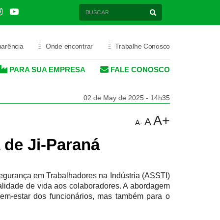
=
=
parência
Onde encontrar
Trabalhe Conosco
PARA SUA EMPRESA
FALE CONOSCO
AÚDE
PROMOÇÃO SAÚDE
02 de May de 2025 - 14h35
ATIVOS
MODALIDADES ESPORTIVAS
A+
A
A-
ALUGUEL DE ESPAÇOS
 de Ji-Paraná
ESPORTIVOS
egurança em Trabalhadores na Indústria (ASSTI)
alidade de vida aos colaboradores. A abordagem
bem-estar dos funcionários, mas também para o