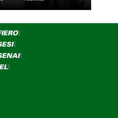
FIERO=
SESI=
SENAI=
IEL=