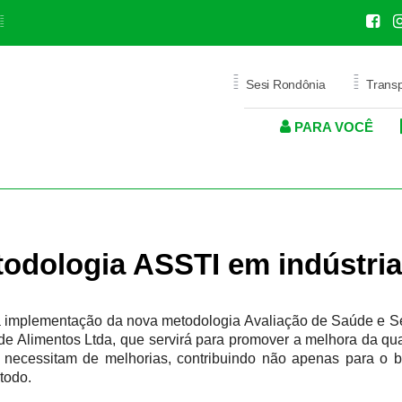
=
=
=
Sesi Rondônia
Trans
PARA VOCÊ
ICA
AÚDE
EDITAIS
SAÚDE OCUPACIONAL
SAÚDE
PROMOÇÃO S
E
O
PROGRAMA DE GRATUIDADE
SERVIÇOS MÉDICOS E
SERVIÇOS
PROGRAMAS CORPOR
LABORATORIAIS
EJA PROFISSIONALIZANTE
ODONTOLOGIA
odologia ASSTI em indústria
ODONTOLOGIA
PRIVACIDADE
à implementação da nova metodologia Avaliação de Saúde e S
de Alimentos Ltda, que servirá para promover a melhora da qu
POLÍTICA DE PRIVACIDADE
ue necessitam de melhorias, contribuindo não apenas para o 
PORTAL DE PRIVACIDADE
todo.