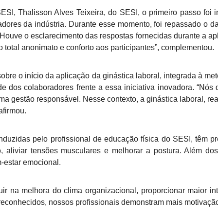
ESI, Thalisson Alves Teixeira, do SESI, o primeiro passo foi
adores da indústria. Durante esse momento, foi repassado o 
. “Houve o esclarecimento das respostas fornecidas durante a ap
do total anonimato e conforto aos participantes”, complementou.
sobre o início da aplicação da ginástica laboral, integrada à m
de dos colaboradores frente a essa iniciativa inovadora. “Nós
a gestão responsável. Nesse contexto, a ginástica laboral, r
afirmou.
uzidas pelo profissional de educação física do SESI, têm pr
vo, aliviar tensões musculares e melhorar a postura. Além d
-estar emocional.
uir na melhora do clima organizacional, proporcionar maior i
 reconhecidos, nossos profissionais demonstram mais motivaçã