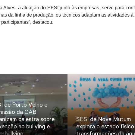
 Alves, a atuação do SESI junto às empresas, serve para cont
nas da linha de produção, os técnicos adaptam as atividades à 
participantes”, destacou.
I de Porto Velho e
issão da OAB
anizam palestra sobre
SESI de Nova Mutum
venção ao bullying e
explora o estado físico
erbullying
transformações da ág