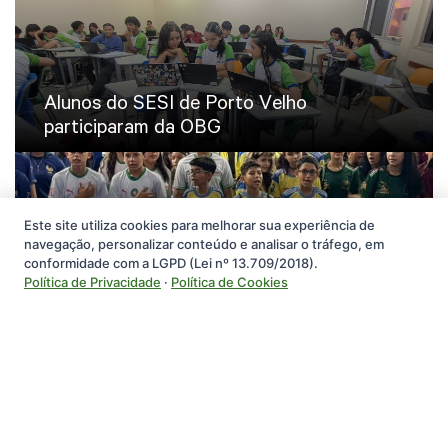
Alunos do SESI de Porto Velho
participaram da OBG
Este site utiliza cookies para melhorar sua experiência de
navegação, personalizar conteúdo e analisar o tráfego, em
conformidade com a LGPD (Lei nº 13.709/2018).
Copa do Mundo é revivida nos jogos do
Política de Privacidade
·
Política de Cookies
SESI de Porto Velho