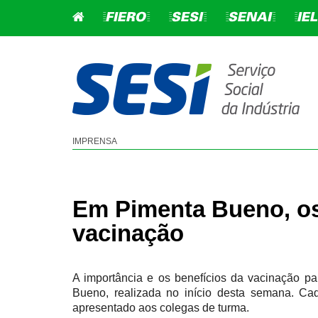
=FIERO=
=SESI=
=SENAI=
=IEL
EDUCAÇÃO BÁS
SEGURANÇA E S
IMPRENSA
EDUCAÇÃO DE JOVENS 
CONSULTORIA EM GESTÃ
ADULTOS - EJA
SERVIÇOS SST
Em Pimenta Bueno, os
EDUCAÇÃO INFANTIL
PROGRAMAS LEGAIS SST
vacinação
ENSINO FUNDAMENTAL
ENSINO MÉDIO
A importância e os benefícios da vacinação p
SESI 360
Bueno, realizada no início desta semana. Cada
apresentado aos colegas de turma.