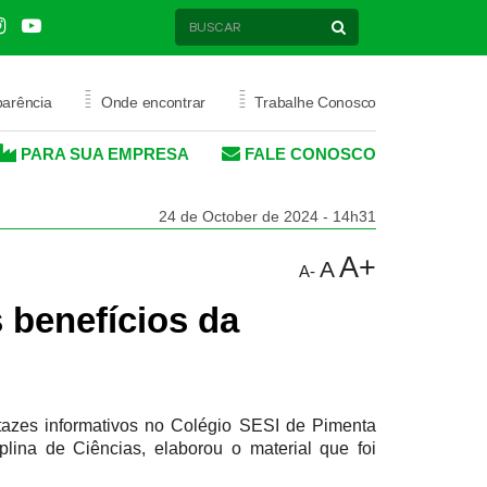
=
=
parência
Onde encontrar
Trabalhe Conosco
PARA SUA EMPRESA
FALE CONOSCO
AÚDE
PROMOÇÃO SAÚDE
24 de October de 2024 - 14h31
ATIVOS
MODALIDADES ESPORTIVAS
A+
A
A-
ALUGUEL DE ESPAÇOS
 benefícios da
ESPORTIVOS
tazes informativos no Colégio SESI de Pimenta
plina de Ciências, elaborou o material que foi