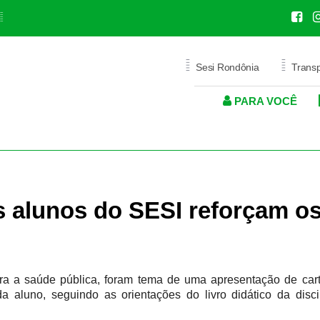
=
=
=
Sesi Rondônia
Trans
PARA VOCÊ
ICA
AÚDE
EDITAIS
SAÚDE OCUPACIONAL
SAÚDE
PROMOÇÃO S
E
O
PROGRAMA DE GRATUIDADE
SERVIÇOS MÉDICOS E
SERVIÇOS
PROGRAMAS CORPOR
LABORATORIAIS
EJA PROFISSIONALIZANTE
ODONTOLOGIA
 alunos do SESI reforçam os
ODONTOLOGIA
PRIVACIDADE
POLÍTICA DE PRIVACIDADE
ara a saúde pública, foram tema de uma apresentação de car
 aluno, seguindo as orientações do livro didático da disci
PORTAL DE PRIVACIDADE