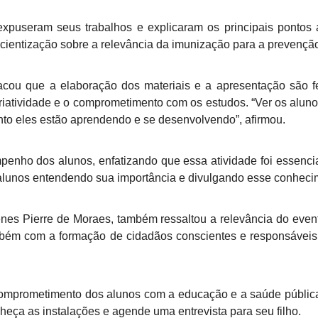
expuseram seus trabalhos e explicaram os principais pontos
cientização sobre a relevância da imunização para a prevençã
acou que a elaboração dos materiais e a apresentação são f
criatividade e o comprometimento com os estudos. “Ver os alu
anto eles estão aprendendo e se desenvolvendo”, afirmou.
nho dos alunos, enfatizando que essa atividade foi essencial
 alunos entendendo sua importância e divulgando esse conhecimen
es Pierre de Moraes, também ressaltou a relevância do event
ém com a formação de cidadãos conscientes e responsáveis
comprometimento dos alunos com a educação e a saúde pública.
nheça as instalações e agende uma entrevista para seu filho.