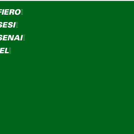
FIERO=
SESI=
SENAI=
IEL=