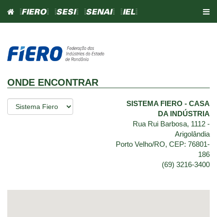
=FIERO=
=SESI=
=SENAI=
=IEL=
ONDE ENCONTRAR
SISTEMA FIERO - CASA
DA INDÚSTRIA
Rua Rui Barbosa, 1112 -
Arigolândia
Porto Velho/RO, CEP: 76801-
186
(69) 3216-3400