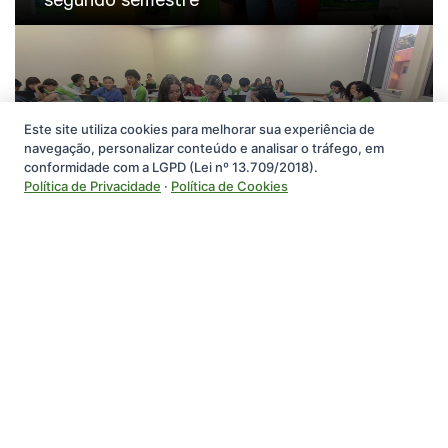
Este site utiliza cookies para melhorar sua experiência de
navegação, personalizar conteúdo e analisar o tráfego, em
Alunos do SESI de Porto Velho
conformidade com a LGPD (Lei nº 13.709/2018).
participaram da OBG
Política de Privacidade
·
Política de Cookies
Federação das Indústrias do Estado de Rondônia
Departamento Regional de Rondônia
Rua Rui Barbosa, 1112 - Arigolândia, 76801-186 - Porto Velho -
Rondônia - Brasil