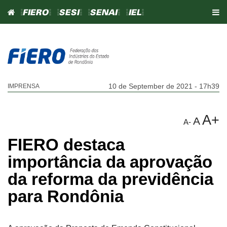
=FIERO=
=SESI=
=SENAI=
=IEL=
10 de September de 2021 - 17h39
IMPRENSA
A+
A
A-
FIERO destaca
importância da aprovação
da reforma da previdência
para Rondônia