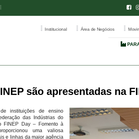
=
=
=
=
Institucional
Área de Negócios
Movim
PARA
CENTRO
INTERNACIONAL DE
NEGÓCIOS
L
RATIVA
CIN - RONDÔNIA
 FINEP são apresentadas na 
ÃO
CERTIFICADO DE ORIGEM
ATA CARNET
 de instituições de ensino
ederação das Indústrias do
 do FINEP Day – Fomento à
roporcionou uma valiosa
is e linhas da maior agência