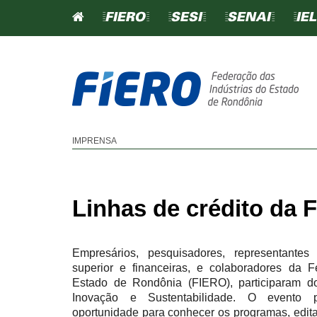
=FIERO=
=SESI=
=SENAI=
=IEL
SINDICATOS
IMPRENSA
CONTRIBUIÇÃO SINDICA
CONTRIBUIÇÃO CONFEDE
Linhas de crédito da
TABELA DE CONTRIBUIÇ
SINDICAL
Empresários, pesquisadores, representantes
SINDICATOS FILIADO
superior e financeiras, e colaboradores da F
Estado de Rondônia (FIERO), participaram
Inovação e Sustentabilidade. O evento p
oportunidade para conhecer os programas, edita