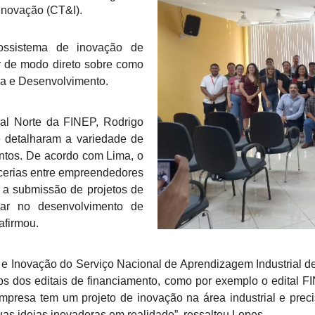
 Inovação (CT&I).
ossistema de inovação de
ar de modo direto sobre como
sa e Desenvolvimento.
nal Norte da FINEP, Rodrigo
ue detalharam a variedade de
entos. De acordo com Lima, o
cerias entre empreendedores
 a submissão de projetos de
iar no desenvolvimento de
afirmou.
e Inovação do Serviço Nacional de Aprendizagem Industrial 
ups dos editais de financiamento, como por exemplo o edital
mpresa tem um projeto de inovação na área industrial e prec
uas ideias inovadoras em realidade”, ressaltou Lopes.