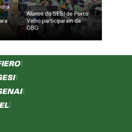
iona
Alunos do SESI de Porto
ara
Velho participaram da
OBG
FIERO=
SESI=
SENAI=
IEL=