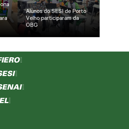
iona
Alunos do SESI de Porto
ara
Velho participaram da
OBG
FIERO=
SESI=
SENAI=
IEL=