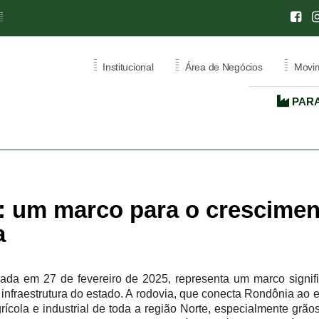
=
=
=
=
Institucional
Área de Negócios
Movim
PARA
CENTRO
INTERNACIONAL DE
NEGÓCIOS
L
RATIVA
CIN - RONDÔNIA
 um marco para o crescimen
ÃO
CERTIFICADO DE ORIGEM
a
ATA CARNET
oada em 27 de fevereiro de 2025, representa um marco signi
 infraestrutura do estado. A rodovia, que conecta Rondônia ao e
cola e industrial de toda a região Norte, especialmente grão