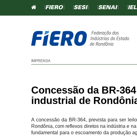
=FIERO=
=SESI=
=SENAI=
=IEL
SINDICATOS
IMPRENSA
CONTRIBUIÇÃO SINDICA
CONTRIBUIÇÃO CONFEDE
Concessão da BR-364:
TABELA DE CONTRIBUIÇ
industrial de Rondôni
SINDICAL
SINDICATOS FILIADO
A concessão da BR-364, prevista para ser leil
Rondônia, com reflexos diretos na indústria e na
fundamental para o escoamento da produção agrí