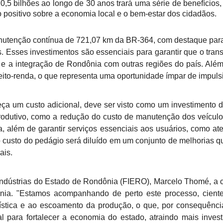
0,5 bilhões ao longo de 30 anos trará uma série de benefícios
 positivo sobre a economia local e o bem-estar dos cidadãos.
nutenção contínua de 721,07 km da BR-364, com destaque para
. Esses investimentos são essenciais para garantir que o tran
o e a integração de Rondônia com outras regiões do país. Alé
 efeito-renda, o que representa uma oportunidade ímpar de impul
a um custo adicional, deve ser visto como um investimento d
 produtivo, como a redução do custo de manutenção dos veícul
, além de garantir serviços essenciais aos usuários, como a
 custo do pedágio será diluído em um conjunto de melhorias qu
ais.
ndústrias do Estado de Rondônia (FIERO), Marcelo Thomé, a 
ia. "Estamos acompanhando de perto este processo, ciente
gística e ao escoamento da produção, o que, por consequência
ial para fortalecer a economia do estado, atraindo mais inv