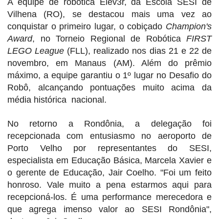
A equipe de robótica
Elev3r
, da Escola SESI de
Vilhena (RO), se destacou mais uma vez ao
conquistar o primeiro lugar, o cobiçado
Champion's
Award
, no Torneio Regional de Robótica
FIRST
LEGO League
(FLL), realizado nos dias 21 e 22 de
novembro, em Manaus (AM). Além do prêmio
máximo, a equipe garantiu o 1º lugar no Desafio do
Robô, alcançando pontuações muito acima da
média histórica nacional.
No retorno a Rondônia, a delegação foi
recepcionada com entusiasmo no aeroporto de
Porto Velho por representantes do SESI,
especialista em Educação Básica, Marcela Xavier e
o gerente de Educação, Jair Coelho. "Foi um feito
honroso. Vale muito a pena estarmos aqui para
recepcioná-los. É uma performance merecedora e
que agrega imenso valor ao SESI Rondônia",