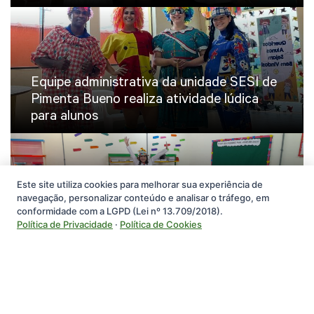
Equipe administrativa da unidade SESI de
Pimenta Bueno realiza atividade lúdica
para alunos
Este site utiliza cookies para melhorar sua experiência de
navegação, personalizar conteúdo e analisar o tráfego, em
Na volta às aulas, unidades SESI-RO
conformidade com a LGPD (Lei nº 13.709/2018).
iniciam ano letivo com atividades de boas-
Política de Privacidade
·
Política de Cookies
vindas para os alunos