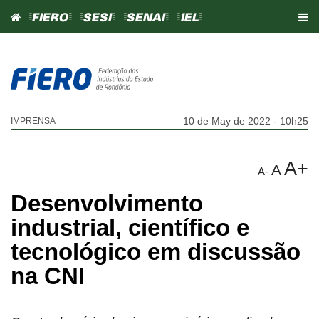
=FIERO=
=SESI=
=SENAI=
=IEL=
10 de May de 2022 - 10h25
IMPRENSA
A+
A
A-
Desenvolvimento
industrial, científico e
tecnológico em discussão
na CNI