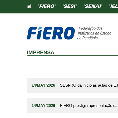
=FIERO=
=SESI=
=SENAI=
=IEL
SINDICATOS
IMPRENSA
CONTRIBUIÇÃO SINDICA
CONTRIBUIÇÃO CONFEDE
TABELA DE CONTRIBUIÇ
14/MAY/2026
SESI-RO dá início às aulas de 
SINDICAL
SINDICATOS FILIADO
14/MAY/2026
FIERO prestigia apresentação da