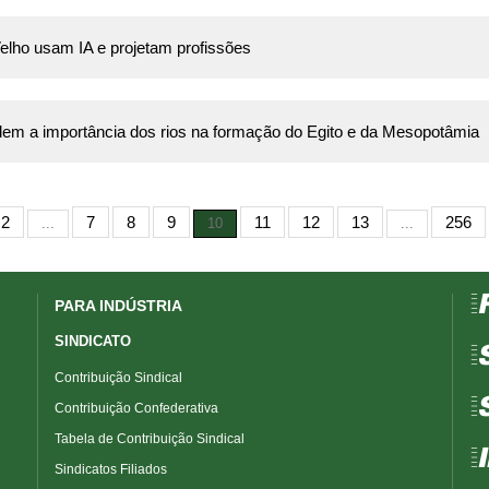
elho usam IA e projetam profissões
em a importância dos rios na formação do Egito e da Mesopotâmia
2
7
8
9
11
12
13
256
...
10
...
=
PARA INDÚSTRIA
SINDICATO
=
Contribuição Sindical
=
Contribuição Confederativa
Tabela de Contribuição Sindical
=
Sindicatos Filiados