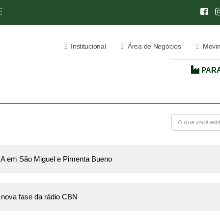
=
=
=
=
Institucional
Área de Negócios
Movim
PARA
CENTRO
INTERNACIONAL DE
NEGÓCIOS
L
RATIVA
CIN - RONDÔNIA
ÃO
CERTIFICADO DE ORIGEM
EJA em São Miguel e Pimenta Bueno
ATA CARNET
 nova fase da rádio CBN