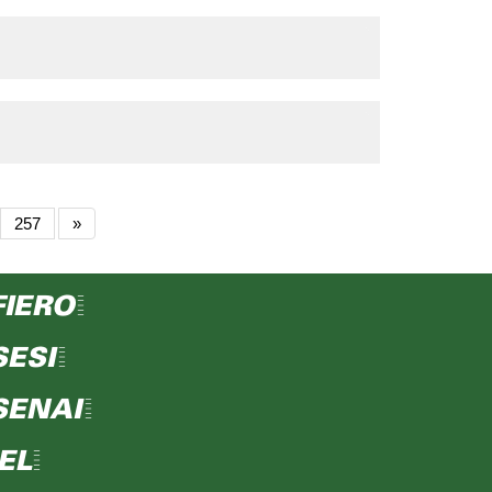
257
»
FIERO=
SESI=
SENAI=
IEL=