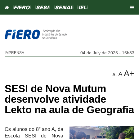
=FIERO=
=SESI=
=SENAI=
=IEL=
04 de July de 2025 - 16h33
IMPRENSA
A+
A
A-
SESI de Nova Mutum
desenvolve atividade
Lekto na aula de Geografia
Os alunos do 8° ano A, da
Escola SESI de Nova