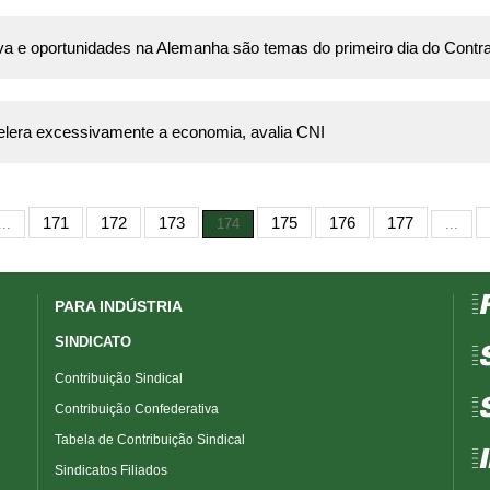
etiva e oportunidades na Alemanha são temas do primeiro dia do Con
lera excessivamente a economia, avalia CNI
171
172
173
175
176
177
...
174
...
=
PARA INDÚSTRIA
SINDICATO
=
Contribuição Sindical
=
Contribuição Confederativa
Tabela de Contribuição Sindical
=
Sindicatos Filiados