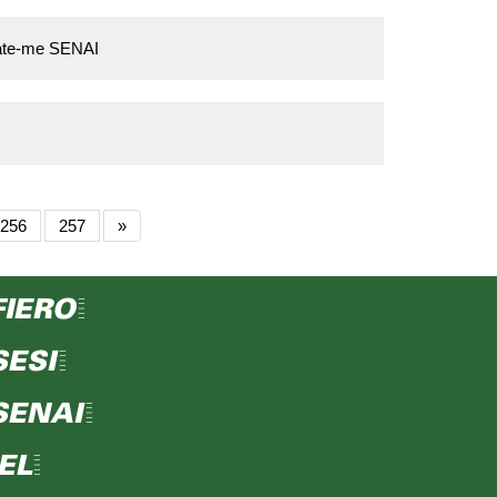
trate-me SENAI
256
257
»
FIERO=
SESI=
SENAI=
IEL=