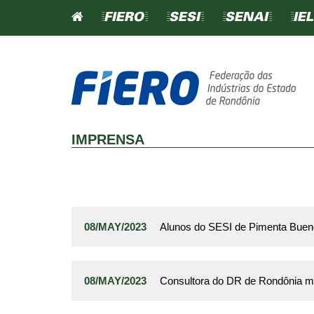
=FIERO=
=SESI=
=SENAI=
=IEL
SINDICATOS
IMPRENSA
CONTRIBUIÇÃO SINDICA
CONTRIBUIÇÃO CONFEDE
TABELA DE CONTRIBUIÇ
08/MAY/2023
Alunos do SESI de Pimenta Bueno 
SINDICAL
SINDICATOS FILIADO
08/MAY/2023
Consultora do DR de Rondônia mi