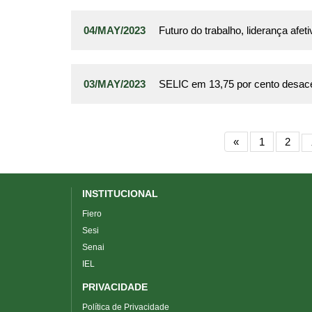
04/MAY/2023
Futuro do trabalho, liderança af
03/MAY/2023
SELIC em 13,75 por cento desace
«
1
2
INSTITUCIONAL
Fiero
Sesi
Senai
IEL
PRIVACIDADE
Política de Privacidade