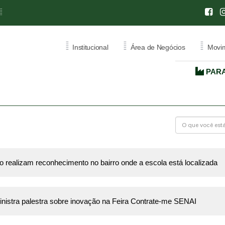
=
=
=
=
Institucional
Área de Negócios
Movim
PARA
CENTRO
INTERNACIONAL DE
NEGÓCIOS
L
RATIVA
CIN - RONDÔNIA
ÃO
CERTIFICADO DE ORIGEM
realizam reconhecimento no bairro onde a escola está localizada
ATA CARNET
nistra palestra sobre inovação na Feira Contrate-me SENAI