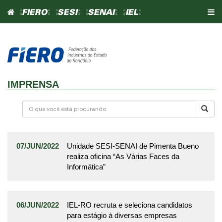
=FIERO=
=SESI=
=SENAI=
=IEL=
IMPRENSA
07/JUN/2022
Unidade SESI-SENAI de Pimenta Bueno
realiza oficina “As Várias Faces da
Informática”
06/JUN/2022
IEL-RO recruta e seleciona candidatos
para estágio à diversas empresas